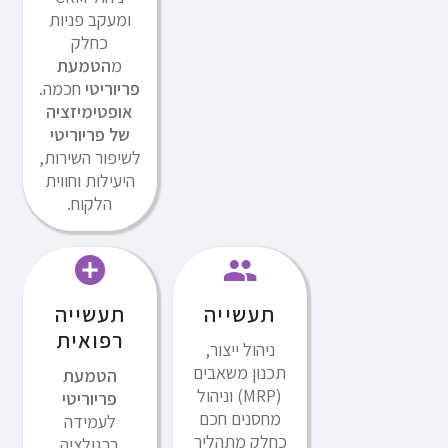
ומעקב פניות
כחלק
מ
הטמעת
פריוריטי
חכמה.
אופטימיזציה
של פריוריטי
לשיפור השירות,
היעילות וחווית
הלקוח.
תעשייה
תעשייה
רפואית
ניהול ייצור,
תכנון משאבים
הטמעת
(MRP) וניהול
פריוריטי
מחסנים חכם
לעמידה
כחלק מתהליך
ברגולציה